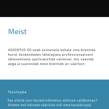
Meist
AGEEHITUS OÜ seab esimesele kohale oma klientide
huvid, keskendades tähelepanu professionaalsele
lähenemisele spetsialistide valimisel, mis säästab
aega ja suurendab meie klientide äri väärtust.
Tööotsijale
Kas otsite uusi karjäärivõimalusi ehituse valdkonnas?
Aitame teil hõivata väärilise niši oma karjäärirajal.